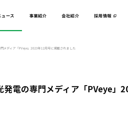
ニュース
事業紹介
会社紹介
採用情報
メディア「PVeye」2023年12月号に掲載されました
ー事業
介護事業
組織デザイン事業
発電の専門メディア「PVeye」20
代表メッセージ
GC Holdings CI DESIGN